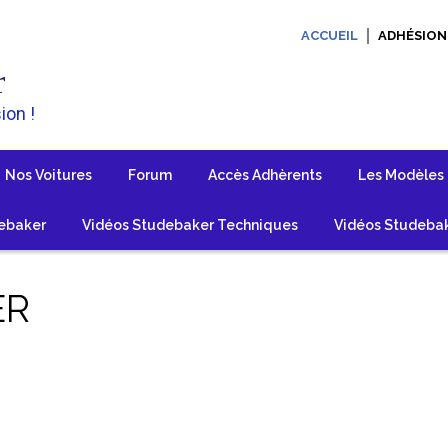
ACCUEIL
ADHÉSION
r
ion !
Nos Voitures
Forum
Accès Adhèrents
Les Modèles
ebaker
Vidéos Studebaker Techniques
Vidéos Studebak
ER