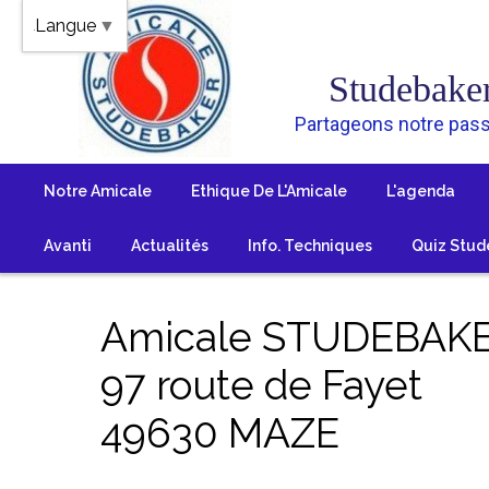
Panneau de gestion des cookies
Langue
▼
Studebake
Partageons notre pass
Notre Amicale
Ethique De L'Amicale
L'agenda
Avanti
Actualités
Info. Techniques
Quiz Stud
Amicale STUDEBAK
97 route de Fayet
49630 MAZE