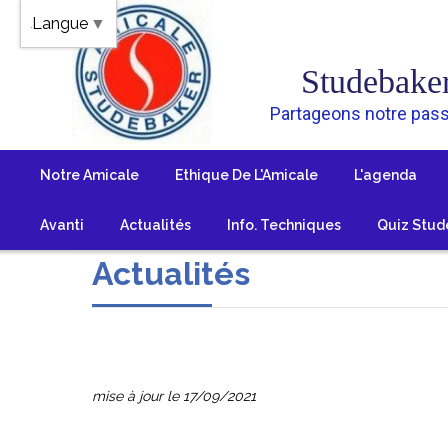
Panneau de gestion des cookies
Langue
▼
Studebake
Partageons notre pass
Notre Amicale
Ethique De L'Amicale
L'agenda
Avanti
Actualités
Info. Techniques
Quiz Stud
Actualités
mise à jour le 17/09/2021