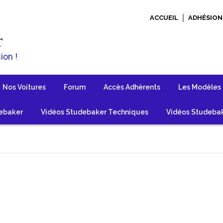
ACCUEIL
ADHÉSION
r
ion !
Nos Voitures
Forum
Accès Adhèrents
Les Modèles
ebaker
Vidéos Studebaker Techniques
Vidéos Studebak