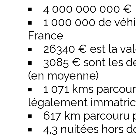
4 000 000 000 € le
1 000 000 de véhic
France
26340 € est la v
3085 € sont les d
(en moyenne)
1 071 kms parcour
légalement immatric
617 km parcouru p
4,3 nuitées hors d